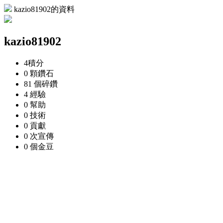
kazio81902的資料
kazio81902
4
積分
0 顆
鑽石
81 個
碎鑽
4
經驗
0
幫助
0
技術
0
貢獻
0 次
宣傳
0 個
金豆