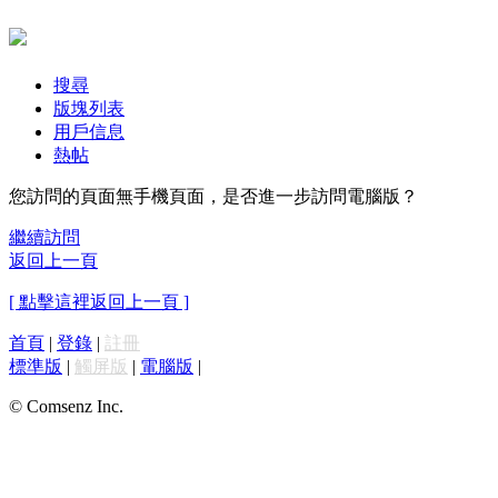
搜尋
版塊列表
用戶信息
熱帖
您訪問的頁面無手機頁面，是否進一步訪問電腦版？
繼續訪問
返回上一頁
[ 點擊這裡返回上一頁 ]
首頁
|
登錄
|
註冊
標準版
|
觸屏版
|
電腦版
|
© Comsenz Inc.