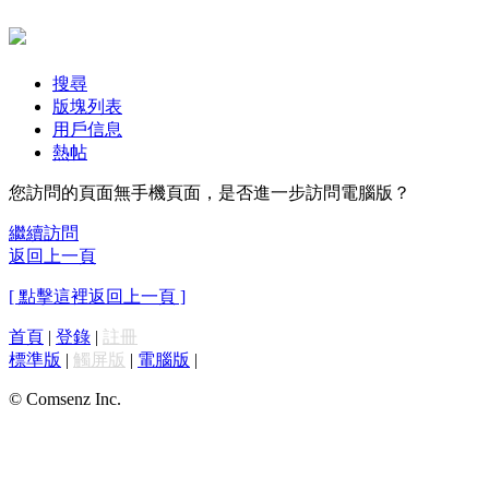
搜尋
版塊列表
用戶信息
熱帖
您訪問的頁面無手機頁面，是否進一步訪問電腦版？
繼續訪問
返回上一頁
[ 點擊這裡返回上一頁 ]
首頁
|
登錄
|
註冊
標準版
|
觸屏版
|
電腦版
|
© Comsenz Inc.