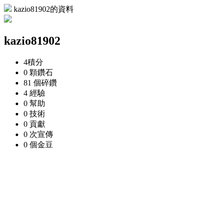
kazio81902的資料
kazio81902
4
積分
0 顆
鑽石
81 個
碎鑽
4
經驗
0
幫助
0
技術
0
貢獻
0 次
宣傳
0 個
金豆