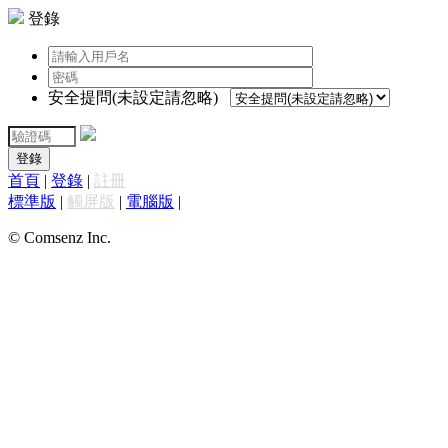
登錄
安全提問(未設定請忽略)
登錄
首頁
|
登錄
|
註冊
標準版
|
觸屏版
|
電腦版
|
© Comsenz Inc.