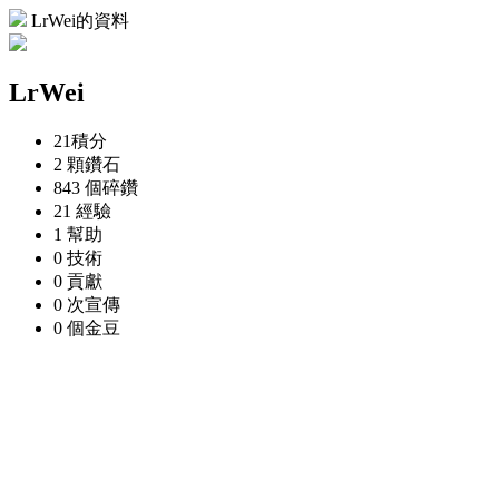
LrWei的資料
LrWei
21
積分
2 顆
鑽石
843 個
碎鑽
21
經驗
1
幫助
0
技術
0
貢獻
0 次
宣傳
0 個
金豆