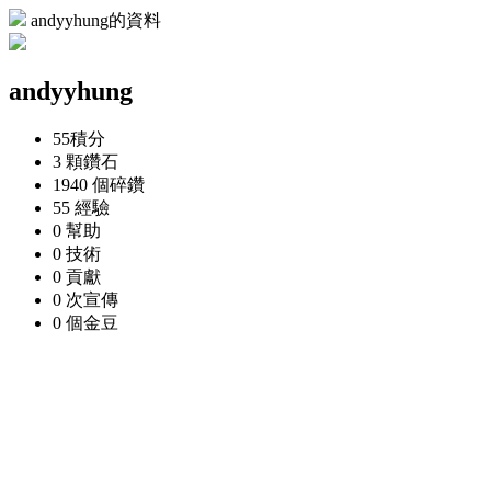
andyyhung的資料
andyyhung
55
積分
3 顆
鑽石
1940 個
碎鑽
55
經驗
0
幫助
0
技術
0
貢獻
0 次
宣傳
0 個
金豆