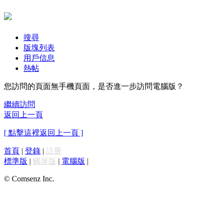
搜尋
版塊列表
用戶信息
熱帖
您訪問的頁面無手機頁面，是否進一步訪問電腦版？
繼續訪問
返回上一頁
[ 點擊這裡返回上一頁 ]
首頁
|
登錄
|
註冊
標準版
|
觸屏版
|
電腦版
|
© Comsenz Inc.