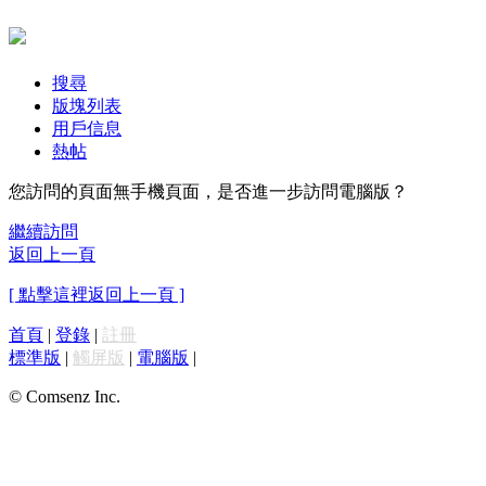
搜尋
版塊列表
用戶信息
熱帖
您訪問的頁面無手機頁面，是否進一步訪問電腦版？
繼續訪問
返回上一頁
[ 點擊這裡返回上一頁 ]
首頁
|
登錄
|
註冊
標準版
|
觸屏版
|
電腦版
|
© Comsenz Inc.