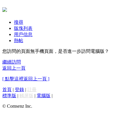
搜尋
版塊列表
用戶信息
熱帖
您訪問的頁面無手機頁面，是否進一步訪問電腦版？
繼續訪問
返回上一頁
[ 點擊這裡返回上一頁 ]
首頁
|
登錄
|
註冊
標準版
|
觸屏版
|
電腦版
|
© Comsenz Inc.