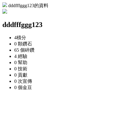
dddfffggg123的資料
dddfffggg123
4
積分
0 顆
鑽石
65 個
碎鑽
4
經驗
0
幫助
0
技術
0
貢獻
0 次
宣傳
0 個
金豆