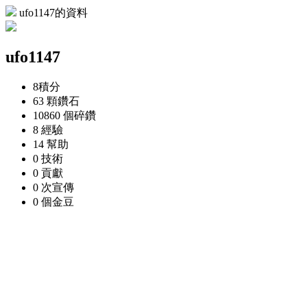
ufo1147的資料
ufo1147
8
積分
63 顆
鑽石
10860 個
碎鑽
8
經驗
14
幫助
0
技術
0
貢獻
0 次
宣傳
0 個
金豆