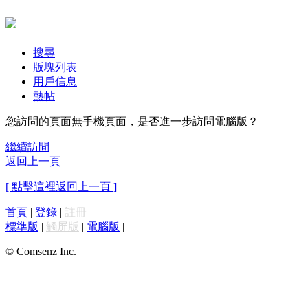
搜尋
版塊列表
用戶信息
熱帖
您訪問的頁面無手機頁面，是否進一步訪問電腦版？
繼續訪問
返回上一頁
[ 點擊這裡返回上一頁 ]
首頁
|
登錄
|
註冊
標準版
|
觸屏版
|
電腦版
|
© Comsenz Inc.