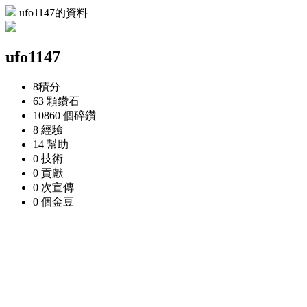
ufo1147的資料
ufo1147
8
積分
63 顆
鑽石
10860 個
碎鑽
8
經驗
14
幫助
0
技術
0
貢獻
0 次
宣傳
0 個
金豆