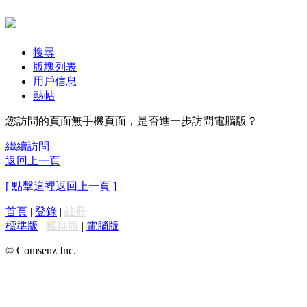
搜尋
版塊列表
用戶信息
熱帖
您訪問的頁面無手機頁面，是否進一步訪問電腦版？
繼續訪問
返回上一頁
[ 點擊這裡返回上一頁 ]
首頁
|
登錄
|
註冊
標準版
|
觸屏版
|
電腦版
|
© Comsenz Inc.