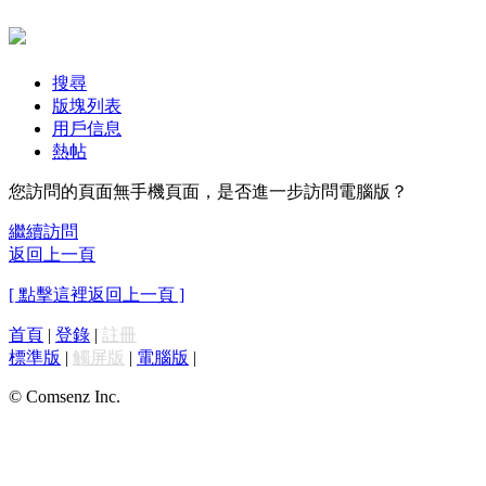
搜尋
版塊列表
用戶信息
熱帖
您訪問的頁面無手機頁面，是否進一步訪問電腦版？
繼續訪問
返回上一頁
[ 點擊這裡返回上一頁 ]
首頁
|
登錄
|
註冊
標準版
|
觸屏版
|
電腦版
|
© Comsenz Inc.