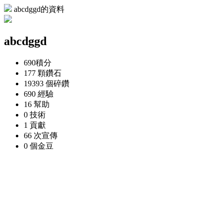
abcdggd的資料
abcdggd
690
積分
177 顆
鑽石
19393 個
碎鑽
690
經驗
16
幫助
0
技術
1
貢獻
66 次
宣傳
0 個
金豆