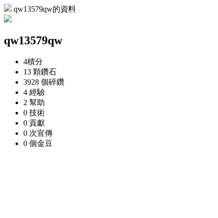
qw13579qw的資料
qw13579qw
4
積分
13 顆
鑽石
3928 個
碎鑽
4
經驗
2
幫助
0
技術
0
貢獻
0 次
宣傳
0 個
金豆