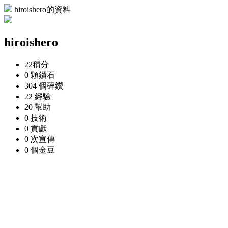
hiroishero的資料
hiroishero
22
積分
0 顆
鑽石
304 個
碎鑽
22
經驗
20
幫助
0
技術
0
貢獻
0 次
宣傳
0 個
金豆