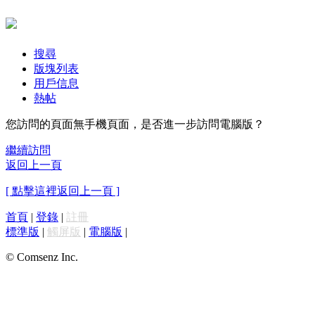
搜尋
版塊列表
用戶信息
熱帖
您訪問的頁面無手機頁面，是否進一步訪問電腦版？
繼續訪問
返回上一頁
[ 點擊這裡返回上一頁 ]
首頁
|
登錄
|
註冊
標準版
|
觸屏版
|
電腦版
|
© Comsenz Inc.