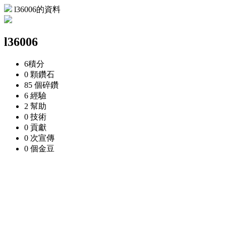
l36006的資料
l36006
6
積分
0 顆
鑽石
85 個
碎鑽
6
經驗
2
幫助
0
技術
0
貢獻
0 次
宣傳
0 個
金豆