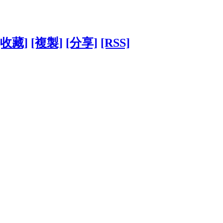
[收藏]
[複製]
[分享]
[RSS]