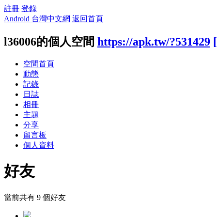
註冊
登錄
Android 台灣中文網
返回首頁
l36006的個人空間
https://apk.tw/?531429
空間首頁
動態
記錄
日誌
相冊
主題
分享
留言板
個人資料
好友
當前共有
9
個好友