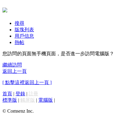
搜尋
版塊列表
用戶信息
熱帖
您訪問的頁面無手機頁面，是否進一步訪問電腦版？
繼續訪問
返回上一頁
[ 點擊這裡返回上一頁 ]
首頁
|
登錄
|
註冊
標準版
|
觸屏版
|
電腦版
|
© Comsenz Inc.