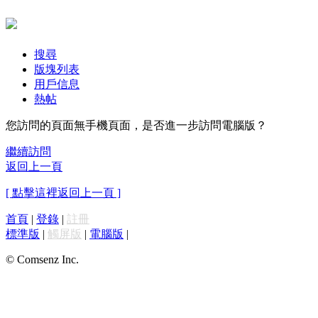
搜尋
版塊列表
用戶信息
熱帖
您訪問的頁面無手機頁面，是否進一步訪問電腦版？
繼續訪問
返回上一頁
[ 點擊這裡返回上一頁 ]
首頁
|
登錄
|
註冊
標準版
|
觸屏版
|
電腦版
|
© Comsenz Inc.