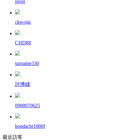
jjiojji
ckwojai
CHD88
surname330
許博雄
0988970625
hondacbr1000f
最近訪客