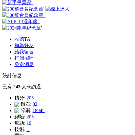
收聽TA
加為好友
給我留言
打個招呼
發送消息
統計信息
已有
243
人來訪過
積分:
205
鑽石:
82
碎鑽:
18945
經驗:
205
幫助:
19
技術:
--