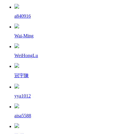
a840916
Wai-Ming
WeiHongLu
冠宇陳
yya1012
aisa5588