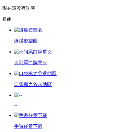
現在還沒有訪客
群組
爆爆遊樂園
☆阿罵白牌軍☆
口袋楓之谷求助區
--
手遊任意下載