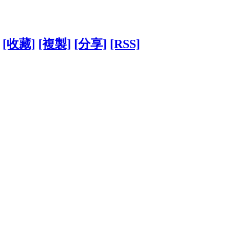
[收藏]
[複製]
[分享]
[RSS]