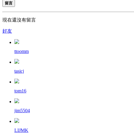
留言
現在還沒有留言
好友
ttoomm
tasicj
tom16
jim5504
LIJMK