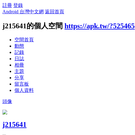
註冊
登錄
Android 台灣中文網
返回首頁
j215641的個人空間
https://apk.tw/?525465
空間首頁
動態
記錄
日誌
相冊
主題
分享
留言板
個人資料
頭像
j215641