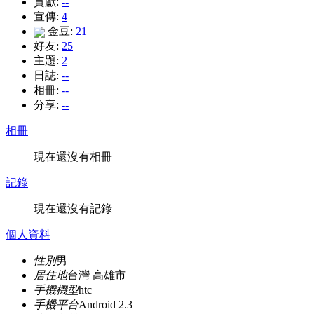
貢獻:
--
宣傳:
4
金豆:
21
好友:
25
主題:
2
日誌:
--
相冊:
--
分享:
--
相冊
現在還沒有相冊
記錄
現在還沒有記錄
個人資料
性別
男
居住地
台灣 高雄市
手機機型
htc
手機平台
Android 2.3