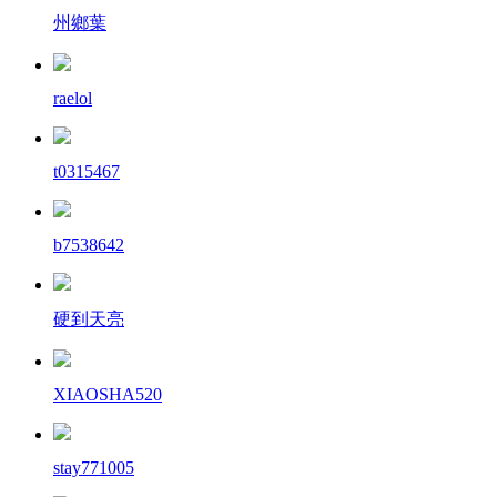
州鄉葉
raelol
t0315467
b7538642
硬到天亮
XIAOSHA520
stay771005