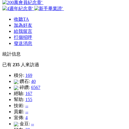
收聽TA
加為好友
給我留言
打個招呼
發送消息
統計信息
已有
235
人來訪過
積分:
169
鑽石:
40
碎鑽:
6567
經驗:
167
幫助:
155
技術:
--
貢獻:
--
宣傳:
4
金豆:
--