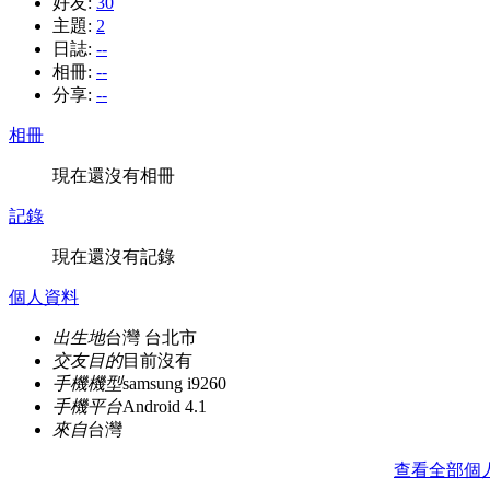
好友:
30
主題:
2
日誌:
--
相冊:
--
分享:
--
相冊
現在還沒有相冊
記錄
現在還沒有記錄
個人資料
出生地
台灣 台北市
交友目的
目前沒有
手機機型
samsung i9260
手機平台
Android 4.1
來自
台灣
查看全部個