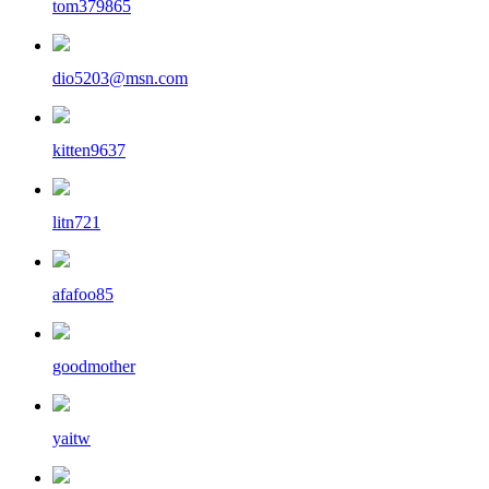
tom379865
dio5203@msn.com
kitten9637
litn721
afafoo85
goodmother
yaitw