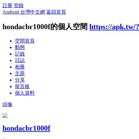
註冊
登錄
Android 台灣中文網
返回首頁
hondacbr1000f的個人空間
https://apk.tw/
空間首頁
動態
記錄
日誌
相冊
主題
分享
留言板
個人資料
頭像
hondacbr1000f