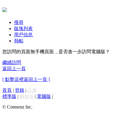
搜尋
版塊列表
用戶信息
熱帖
您訪問的頁面無手機頁面，是否進一步訪問電腦版？
繼續訪問
返回上一頁
[ 點擊這裡返回上一頁 ]
首頁
|
登錄
|
註冊
標準版
|
觸屏版
|
電腦版
|
© Comsenz Inc.