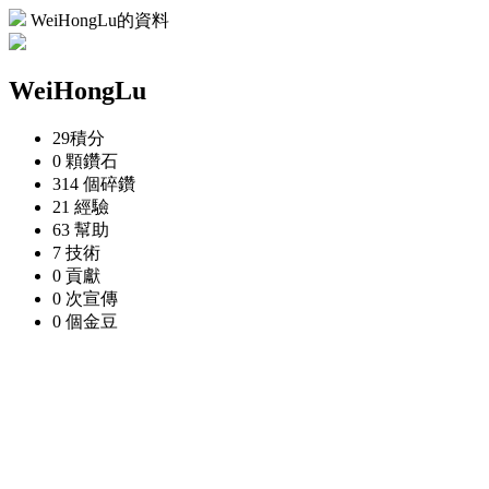
WeiHongLu的資料
WeiHongLu
29
積分
0 顆
鑽石
314 個
碎鑽
21
經驗
63
幫助
7
技術
0
貢獻
0 次
宣傳
0 個
金豆