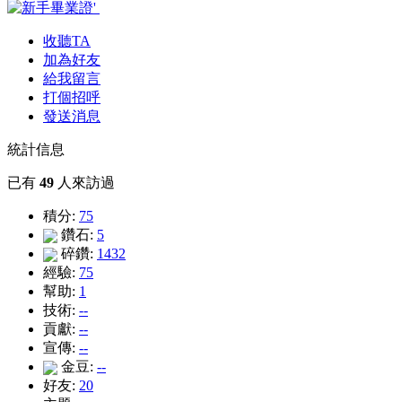
收聽TA
加為好友
給我留言
打個招呼
發送消息
統計信息
已有
49
人來訪過
積分:
75
鑽石:
5
碎鑽:
1432
經驗:
75
幫助:
1
技術:
--
貢獻:
--
宣傳:
--
金豆:
--
好友:
20