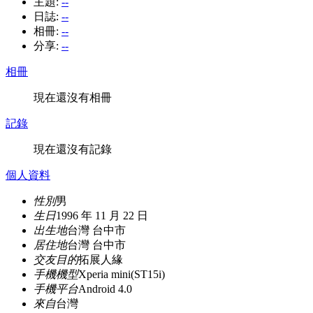
主題:
--
日誌:
--
相冊:
--
分享:
--
相冊
現在還沒有相冊
記錄
現在還沒有記錄
個人資料
性別
男
生日
1996 年 11 月 22 日
出生地
台灣 台中市
居住地
台灣 台中市
交友目的
拓展人緣
手機機型
Xperia mini(ST15i)
手機平台
Android 4.0
來自
台灣