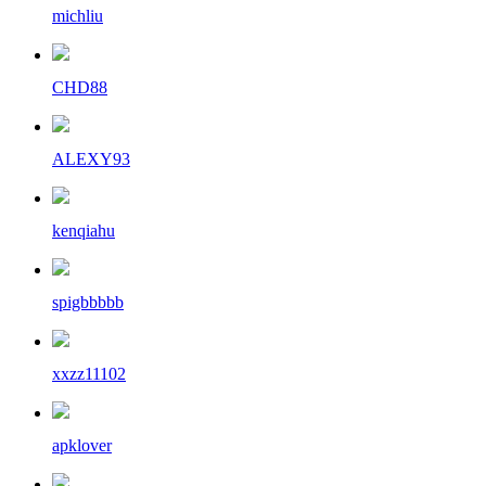
michliu
CHD88
ALEXY93
kenqiahu
spigbbbbb
xxzz11102
apklover