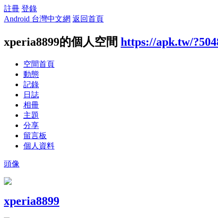
註冊
登錄
Android 台灣中文網
返回首頁
xperia8899的個人空間
https://apk.tw/?50
空間首頁
動態
記錄
日誌
相冊
主題
分享
留言板
個人資料
頭像
xperia8899