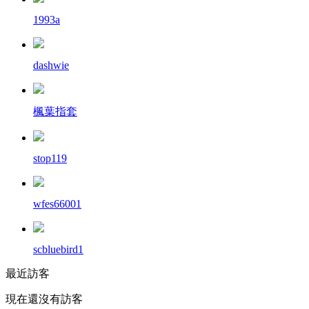
1993a
dashwie
楓葉指套
stop119
wfes66001
scbluebird1
最近訪客
現在還沒有訪客