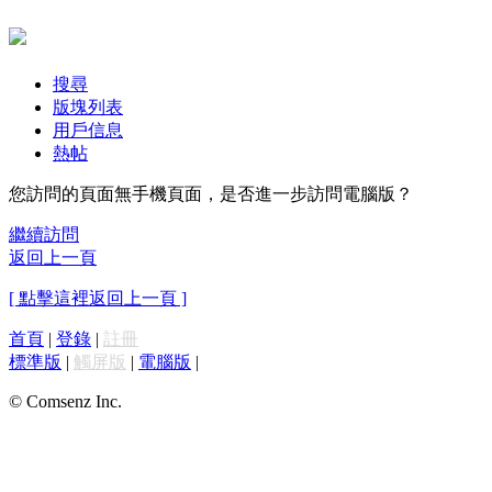
搜尋
版塊列表
用戶信息
熱帖
您訪問的頁面無手機頁面，是否進一步訪問電腦版？
繼續訪問
返回上一頁
[ 點擊這裡返回上一頁 ]
首頁
|
登錄
|
註冊
標準版
|
觸屏版
|
電腦版
|
© Comsenz Inc.