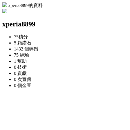
xperia8899的資料
xperia8899
75
積分
5 顆
鑽石
1432 個
碎鑽
75
經驗
1
幫助
0
技術
0
貢獻
0 次
宣傳
0 個
金豆