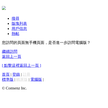
搜尋
版塊列表
用戶信息
熱帖
您訪問的頁面無手機頁面，是否進一步訪問電腦版？
繼續訪問
返回上一頁
[ 點擊這裡返回上一頁 ]
首頁
|
登錄
|
註冊
標準版
|
觸屏版
|
電腦版
|
© Comsenz Inc.