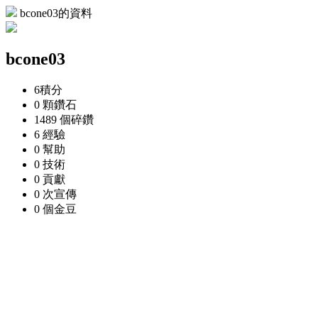
bcone03的資料
bcone03
6
積分
0 顆
鑽石
1489 個
碎鑽
6
經驗
0
幫助
0
技術
0
貢獻
0 次
宣傳
0 個
金豆