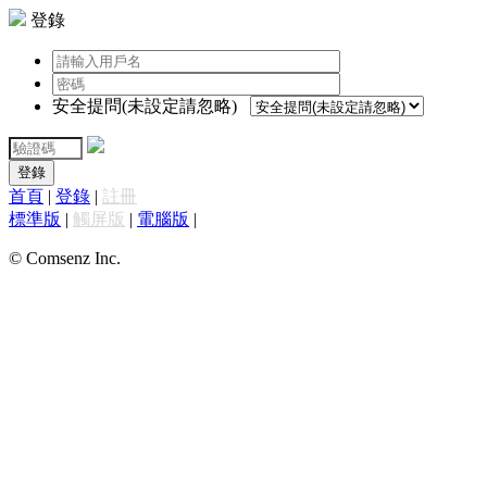
登錄
安全提問(未設定請忽略)
登錄
首頁
|
登錄
|
註冊
標準版
|
觸屏版
|
電腦版
|
© Comsenz Inc.