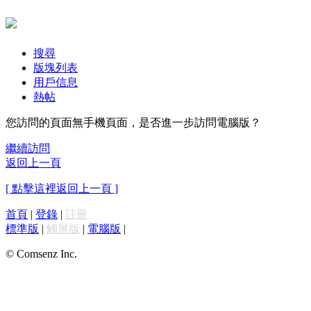
搜尋
版塊列表
用戶信息
熱帖
您訪問的頁面無手機頁面，是否進一步訪問電腦版？
繼續訪問
返回上一頁
[ 點擊這裡返回上一頁 ]
首頁
|
登錄
|
註冊
標準版
|
觸屏版
|
電腦版
|
© Comsenz Inc.