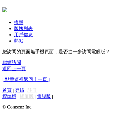
搜尋
版塊列表
用戶信息
熱帖
您訪問的頁面無手機頁面，是否進一步訪問電腦版？
繼續訪問
返回上一頁
[ 點擊這裡返回上一頁 ]
首頁
|
登錄
|
註冊
標準版
|
觸屏版
|
電腦版
|
© Comsenz Inc.