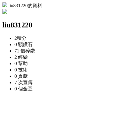
liu831220的資料
liu831220
2
積分
0 顆
鑽石
71 個
碎鑽
2
經驗
0
幫助
0
技術
0
貢獻
7 次
宣傳
0 個
金豆