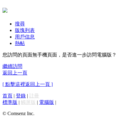
搜尋
版塊列表
用戶信息
熱帖
您訪問的頁面無手機頁面，是否進一步訪問電腦版？
繼續訪問
返回上一頁
[ 點擊這裡返回上一頁 ]
首頁
|
登錄
|
註冊
標準版
|
觸屏版
|
電腦版
|
© Comsenz Inc.