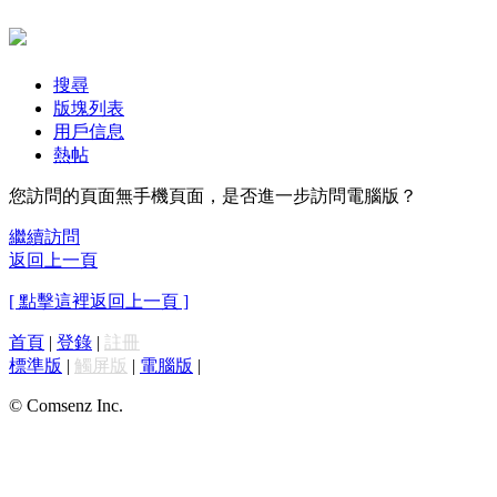
搜尋
版塊列表
用戶信息
熱帖
您訪問的頁面無手機頁面，是否進一步訪問電腦版？
繼續訪問
返回上一頁
[ 點擊這裡返回上一頁 ]
首頁
|
登錄
|
註冊
標準版
|
觸屏版
|
電腦版
|
© Comsenz Inc.