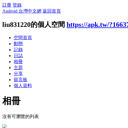
註冊
登錄
Android 台灣中文網
返回首頁
liu831220的個人空間
https://apk.tw/?1663
空間首頁
動態
記錄
日誌
相冊
主題
分享
留言板
個人資料
相冊
沒有可瀏覽的列表