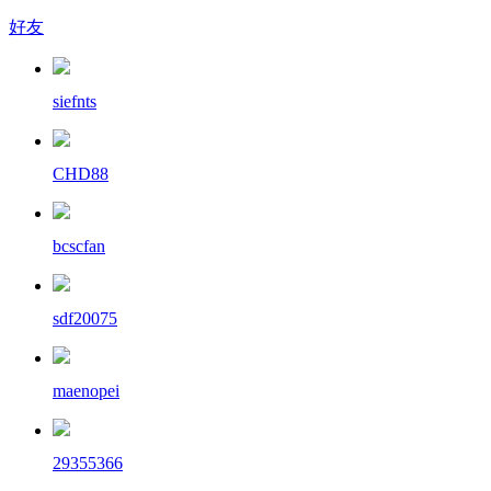
好友
siefnts
CHD88
bcscfan
sdf20075
maenopei
29355366