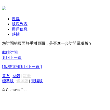
搜尋
版塊列表
用戶信息
熱帖
您訪問的頁面無手機頁面，是否進一步訪問電腦版？
繼續訪問
返回上一頁
[ 點擊這裡返回上一頁 ]
首頁
|
登錄
|
註冊
標準版
|
觸屏版
|
電腦版
|
© Comsenz Inc.