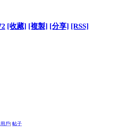
72
[收藏]
[複製]
[分享]
[RSS]
用戶
|
帖子