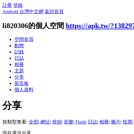
註冊
登錄
Android 台灣中文網
返回首頁
li820306的個人空間
https://apk.tw/?13829
空間首頁
動態
記錄
日誌
相冊
主題
分享
留言板
個人資料
分享
按類型查看:
全部
|
網址
|
視頻
|
音樂
|
Flash
|
日誌
|
相冊
|
圖片
|
投票
|
現在還沒分享