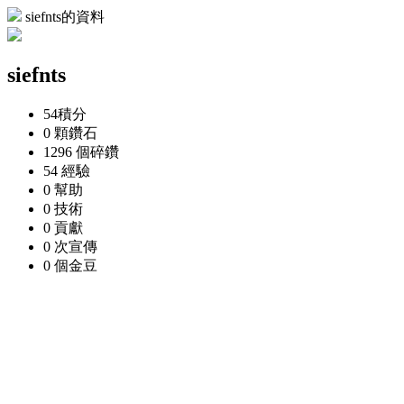
siefnts的資料
siefnts
54
積分
0 顆
鑽石
1296 個
碎鑽
54
經驗
0
幫助
0
技術
0
貢獻
0 次
宣傳
0 個
金豆