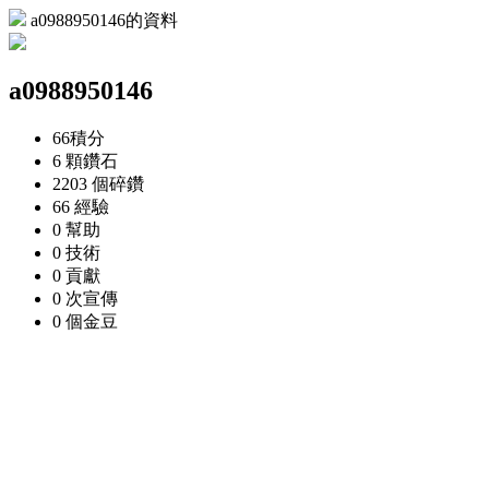
a0988950146的資料
a0988950146
66
積分
6 顆
鑽石
2203 個
碎鑽
66
經驗
0
幫助
0
技術
0
貢獻
0 次
宣傳
0 個
金豆