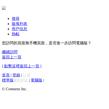
搜尋
版塊列表
用戶信息
熱帖
您訪問的頁面無手機頁面，是否進一步訪問電腦版？
繼續訪問
返回上一頁
[ 點擊這裡返回上一頁 ]
首頁
|
登錄
|
註冊
標準版
|
觸屏版
|
電腦版
|
© Comsenz Inc.