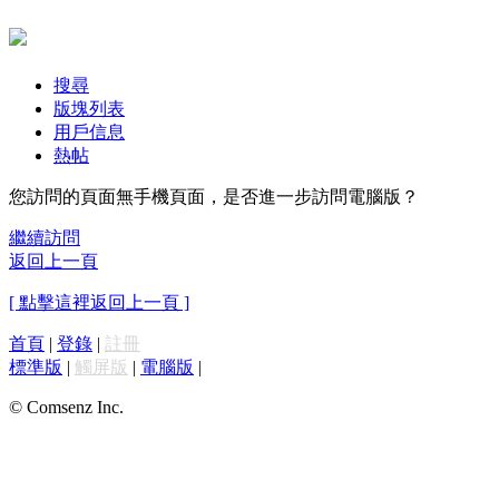
搜尋
版塊列表
用戶信息
熱帖
您訪問的頁面無手機頁面，是否進一步訪問電腦版？
繼續訪問
返回上一頁
[ 點擊這裡返回上一頁 ]
首頁
|
登錄
|
註冊
標準版
|
觸屏版
|
電腦版
|
© Comsenz Inc.