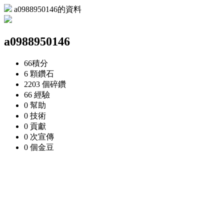
a0988950146的資料
a0988950146
66
積分
6 顆
鑽石
2203 個
碎鑽
66
經驗
0
幫助
0
技術
0
貢獻
0 次
宣傳
0 個
金豆