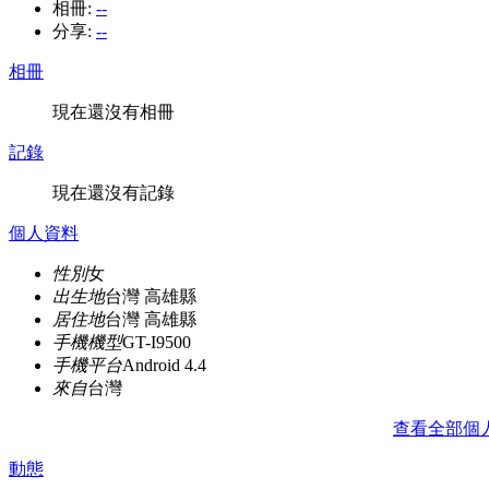
相冊:
--
分享:
--
相冊
現在還沒有相冊
記錄
現在還沒有記錄
個人資料
性別
女
出生地
台灣 高雄縣
居住地
台灣 高雄縣
手機機型
GT-I9500
手機平台
Android 4.4
來自
台灣
查看全部個
動態