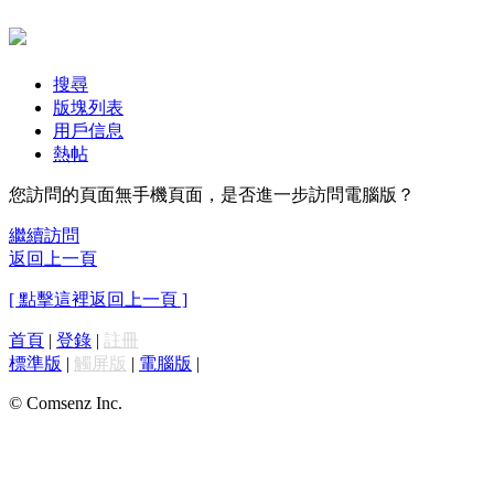
搜尋
版塊列表
用戶信息
熱帖
您訪問的頁面無手機頁面，是否進一步訪問電腦版？
繼續訪問
返回上一頁
[ 點擊這裡返回上一頁 ]
首頁
|
登錄
|
註冊
標準版
|
觸屏版
|
電腦版
|
© Comsenz Inc.